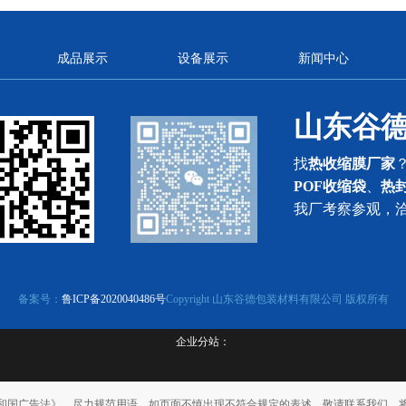
成品展示
设备展示
新闻中心
山东谷
找
热收缩膜厂家
POF收缩袋
、
热
我厂考察参观，
备案号：
鲁ICP备2020040486号
Copyright 山东谷德包装材料有限公司 版权所有
企业分站：
和国广告法》，尽力规范用语。如页面不慎出现不符合规定的表述，敬请联系我们，