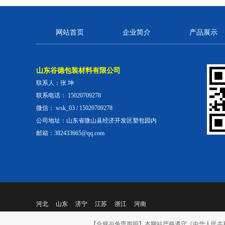
网站首页
企业简介
产品展示
山东谷德包装材料有限公司
联系人：张 坤
联系电话： 15020709278
微信： wsk_03 / 15020709278
公司地址：山东省微山县经济开发区塑包园内
邮箱：382433665@qq.com
河北
山东
济宁
江苏
浙江
河南
【合规与免责声明】本网站严格遵守《中华人民共