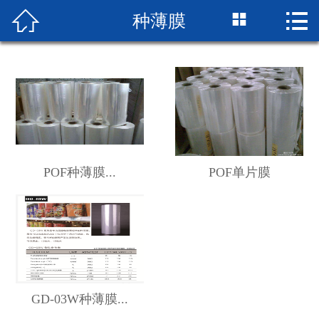



种薄膜
网站首页

企业简介
产品展示
成品展示
设备展示
POF种薄膜​...
POF单片膜
新闻中心
厂房厂景
荣誉资质
GD-03W种薄膜...
联系我们