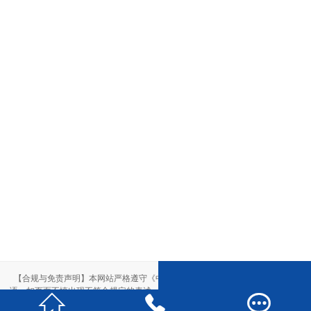
【合规与免责声明】本网站严格遵守《中华人民共和国广告法》，尽力规范用
语。如页面不慎出现不符合规定的表述，敬请联系我们，将立即更正；相关内容



仅供参考，不构成交易依据。