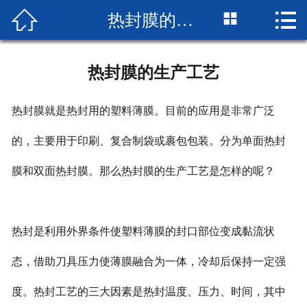



热封膜的生产工艺
网站首页

企业简介
热封膜的生产工艺
产品展示
热封膜就是热封用的塑料薄膜。目前的应用是非常广泛
成品展示
的，主要用于印刷、复合制袋或裹包包装。分为单面热封
设备展示
膜和双面热封膜。那么热封膜的生产工艺是怎样的呢？
新闻中心
厂房厂景
热封是利用外界条件使塑料薄膜的封口部位变成黏流状
荣誉资质
态，借助刀具压力使薄膜融合为一体，冷却后保持一定强
度。热封工艺的三大因素是热封温度、压力、时间，其中
联系我们