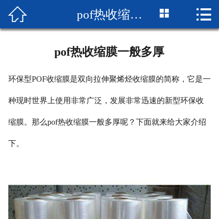



pof热收缩膜一般多厚
网站首页

企业简介
pof热收缩膜一般多厚
产品展示
环保型POF收缩膜是双向拉伸聚烯烃收缩膜的简称，它是一
成品展示
种现时世界上使用非常广泛，发展非常迅速的新型环保收
设备展示
缩膜。那么pof热收缩膜一般多厚呢？下面就来给大家介绍
新闻中心
下。
厂房厂景
荣誉资质
联系我们