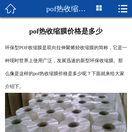



pof热收缩膜价格是多少
网站首页

企业简介
pof热收缩膜价格是多少
产品展示
环保型POF收缩膜是双向拉伸聚烯烃收缩膜的简称，它是一
成品展示
种现时世界上使用广泛，发展迅速的新型环保收缩膜。那
设备展示
么像是这样的pof热收缩膜价格是多少呢？下面就来给大家
新闻中心
介绍下。
厂房厂景
荣誉资质
联系我们