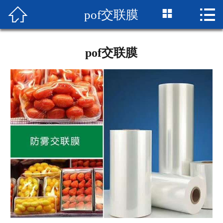



pof交联膜
网站首页

企业简介
pof交联膜
产品展示
成品展示
设备展示
新闻中心
厂房厂景
荣誉资质
联系我们