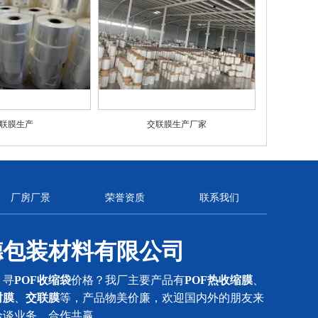
联膜生产
交联膜生产厂家
厂房厂景
荣誉资质
联系我们
德包装材料有限公司
？寻
POF收缩袋
价格？我厂主要产品有
POF热收缩膜
、
封膜
、
交联膜
等，产品物美价廉，欢迎国内外的朋友来
洽谈业务，合作共赢。