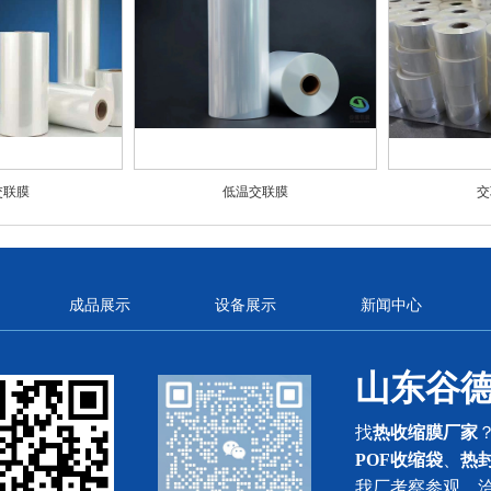
f交联膜
低温交联膜
交
成品展示
设备展示
新闻中心
山东谷
找
热收缩膜厂家
POF收缩袋
、
热
我厂考察参观，