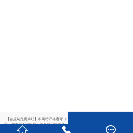
【合规与免责声明】本网站严格遵守《中华人民共和国广告法》，尽力规范用
语。如页面不慎出现不符合规定的表述，敬请联系我们，将立即更正；相关内容



仅供参考，不构成交易依据。