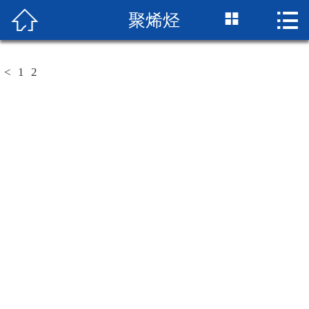



聚烯烃
网站首页

企业简介
<
1
2
产品展示
成品展示
设备展示
新闻中心
厂房厂景
荣誉资质
联系我们