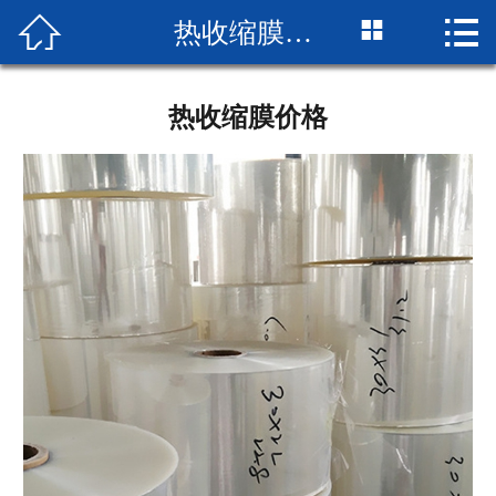



热收缩膜价格
网站首页

企业简介
热收缩膜价格
产品展示
成品展示
设备展示
新闻中心
厂房厂景
荣誉资质
联系我们