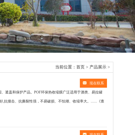
当前位置：
首页
>
产品展示
>
现在联系
固、遮盖和保护产品。POF环保热收缩膜​广泛适用于酒类、易拉罐
撞击、抗撕裂性强，不易破损、不怕潮、收缩率大。.......
《查
现在联系