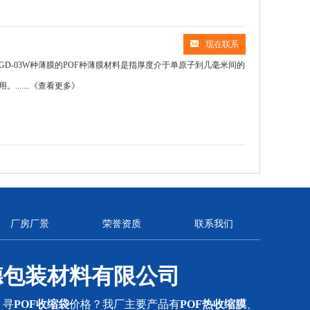
现在联系
-03W种薄膜的POF种薄膜​材料是指厚度介于单原子到几毫米间的
.....
《查看更多》
厂房厂景
荣誉资质
联系我们
德包装材料有限公司
？寻
POF收缩袋
价格？我厂主要产品有
POF热收缩膜
、