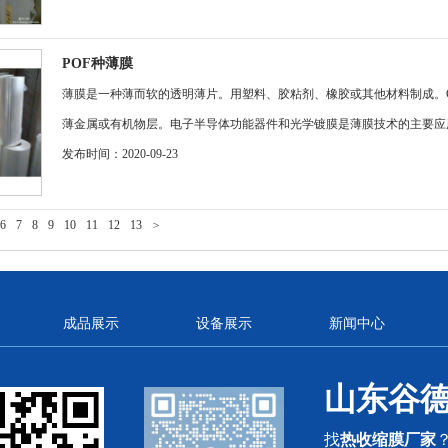
POF种薄膜​
薄膜是一种薄而软的透明薄片。用塑料、胶粘剂、橡胶或其他材料制成。GD
薄金属或有机物层。电子半导体功能器件和光学镀膜是薄膜技术的主要应用。..
发布时间：2020-09-23
6
7
8
9
10
11
12
13
>
成品展示
设备展示
新闻中心
山东谷
找
热收缩膜厂家